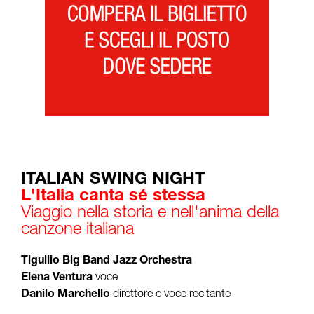
ITALIAN SWING NIGHT
L'Italia canta sé stessa
Viaggio nella storia e nell'anima della
canzone italiana
Tigullio Big Band Jazz Orchestra
Elena Ventura
voce
Danilo Marchello
direttore e voce recitante