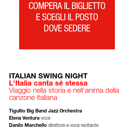
ITALIAN SWING NIGHT
L'Italia canta sé stessa
Viaggio nella storia e nell'anima della
canzone italiana
Tigullio Big Band Jazz Orchestra
Elena Ventura
voce
Danilo Marchello
direttore e voce recitante