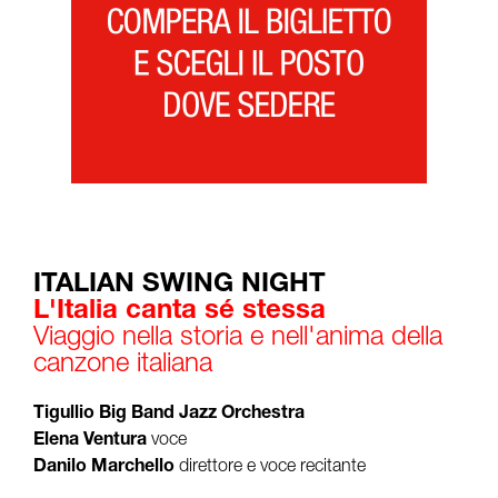
ITALIAN SWING NIGHT
L'Italia canta sé stessa
Viaggio nella storia e nell'anima della
canzone italiana
Tigullio Big Band Jazz Orchestra
Elena Ventura
voce
Danilo Marchello
direttore e voce recitante