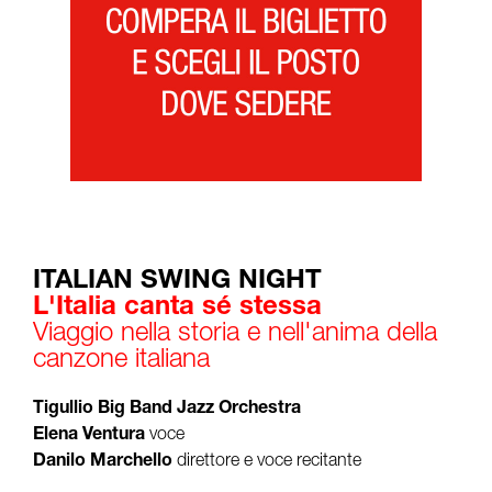
ITALIAN SWING NIGHT
L'Italia canta sé stessa
Viaggio nella storia e nell'anima della
canzone italiana
Tigullio Big Band Jazz Orchestra
Elena Ventura
voce
Danilo Marchello
direttore e voce recitante