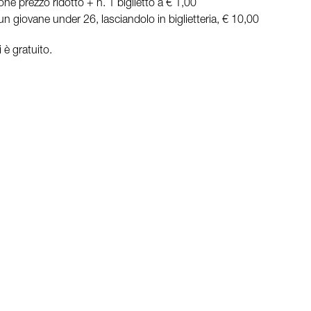
e prezzo ridotto + n. 1 biglietto a € 1,00
un giovane under 26, lasciandolo in biglietteria, € 10,00
 è gratuito.